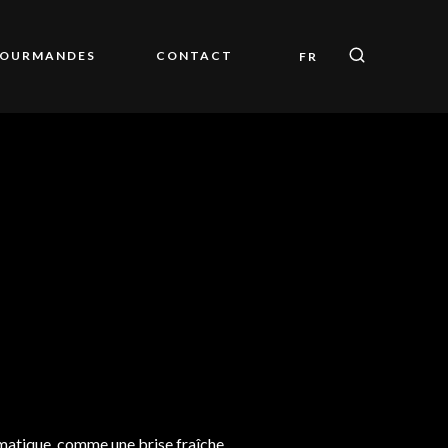
GOURMANDES
CONTACT
FR
omatique, comme une brise fraîche.