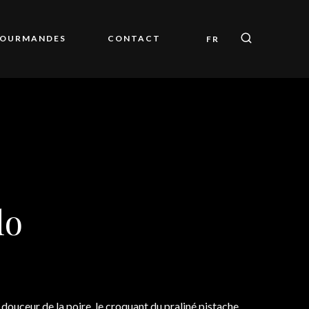
GOURMANDES
CONTACT
FR
lo
ouceur de la poire, le croquant du praliné pistache