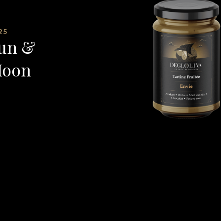
25
un &
oon