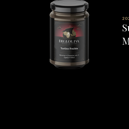
20
S
M